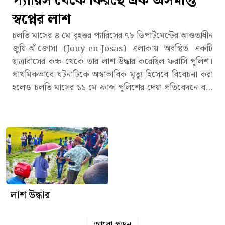
প্যারিস থেকে ফিরছে এক অসমাপ্ত
স্বপ্নের লাশ
চলতি মাসের ৪ মে বৃহত্তর প্যারিসের ৭৮ ডিপার্টমেন্টের আওতাধীন
জুয়ি-অঁ-জোসা (Jouy-en-Josas) এলাকায় অবস্থিত একটি
ছাত্রাবাসের কক্ষ থেকে তার লাশ উদ্ধার করেছিল ফরাসি পুলিশ।
প্রাথমিকভাবে ঘটনাটিকে অস্বাভাবিক মৃত্যু হিসেবে বিবেচনা করা
হলেও চলতি মাসের ১১ মে ফ্রান্স পুলিশের দেয়া প্রতিবেদনে বলা
হয়েছে, এটি স্বাভাবিক মৃত্যু। প্রতিবেদন অনুসারে, সোমবার (৪ মে)
বেলা ২টা ৫০ মিনিটে তার লাশ উদ্ধারের স্থলে কোনো সহিংসতার
চিহ্ন বা জোরপূর্বক প্রবেশের প্রমাণ পাওয়া যায়নি। ময়নাতদন্ত
অনুযায়ী এটি একটি ‘স্বাভাবিক মৃত্যু’। ২৩ বছর বয়সী মহাদেব ঘোষ
ফ্রান্সের স্বনামধন্য বিজনেস স্কুল এইচইসি প্যারিসে এমবিএ-তে
অধ্যয়নরত ছিলেন। এর আগে তিনি যুক্তরাজ্যের কিংস কলেজ
লন্ডন থেকে স্নাতক সম্পন্ন করেন। পরবর্তীতে ইতালিতে একটি
কোর্স শেষ করে প্যারিসে এমবিএ পড়তে আসেন। এ ছাড়া তিনি
লাশ উদ্ধার
বাংলাদেশের ইংরেজি দৈনিক দ্য ডেইলি স্টারসহ বিভিন্ন পোর্টালে
রাজনীতি ও সমসাময়িক ইস্যুতে নিয়মিত কলাম লিখতেন।
আরো পড়ুন