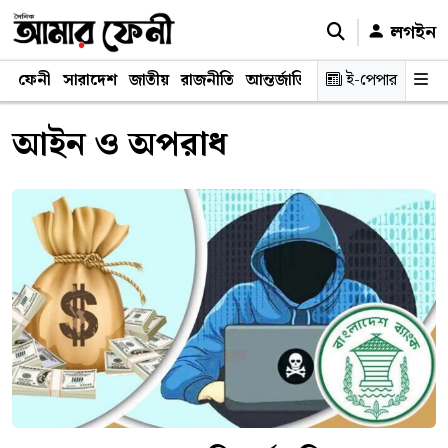
লগইন
ফেনী
সারাদেশ
জাতীয়
রাজনীতি
আন্তর্জাতিক
অর্থনীতি
ই-পেপার
শিক্ষাঙ্গ
আইন ও অপরাধ