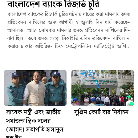
বাংলাদেশ ব্যাংক রিজার্ভ চুরি
বাংলাদেশ ব্যাংকের রিজার্ভ চুরির ঘটনায় দায়ের করা মামলায় তদন্ত
প্রতিবেদন দাখিলের জন্য আগামী ২ জুলাই দিন ধার্য করেছেন
আদালত। আজ সোমবার মামলার তদন্ত প্রতিবেদন দাখিলের দিন
ধার্য ছিল। তবে তদন্ত সংস্থা সিআইডি এদিন প্রতিবেদন দাখিল না
করায় ঢাকার অতিরিক্ত চিফ মেট্রোপলিটন ম্যাজিস্ট্রেট জশিতা
ইসলাম নতুন দিন ধার্য করেন। ২০১৬ সালের ৫ ফেব্রুয়ারি
যুক্তরাষ্ট্রের ফেডারেল রিজার্ভ ব্যাংক থেকে জালিয়াতি করে সুইফট
কোডের মাধ্যমে বাংলাদেশ ব্যাংকের আট কোটি ১০ লাখ ডলার
চুরি করা হয়। পরে সেই টাকা ফিলিপাইনে পাঠানো হয়। দেশের
অভ্যন্তরের কোনো একটি চক্রের সহায়তায় হ্যাকার গ্রুপ রিজার্ভের
অর্থপাচার করে বলে ধারণা সংশ্লিষ্টদের। ওই ঘটনায় একই বছরের
১৫ মার্চ বাংলাদেশ ব্যাংকের অ্যাকাউন্টস অ্যান্ড বাজেটিং
ডিপার্টমেন্টের উপ-পরিচালক জোবায়ের বিন হুদা অজ্ঞাতনামা
সাবেক মন্ত্রী এবং জাতীয়
সুপ্রিম কোর্ট বার নির্বাচন
ব্যক্তিদের আসামি করে মতিঝিল থানায় মামলা করেন। বর্তমানে
সমাজতান্ত্রিক দলের
পুলিশের অপরাধ তদন্ত বিভাগ (সিআইডি) মামলাটি তদন্ত করছে।
(জাসদ) সভাপতি হাসানুল
সূত্র : বাসস