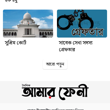
হক ইনু
সুপ্রিম কোর্ট
সাবেক সেনা সদস্য
গ্রেফতার
আরো পড়ুন