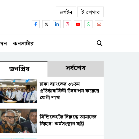
লগইন
ই-পেপার
োদন
কনভার্টার
সর্বশেষ
জনপ্রিয়
ঢাকা ব্যাংকের ৩১তম
প্রতিষ্ঠাবার্ষিকী উদযাপন করেছে
ফেনী শাখা
সিন্ডিকেটের বিরুদ্ধে আমাদের
জিহাদ: কর্মসংস্থান মন্ত্রী