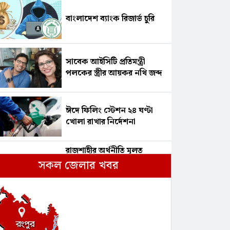
বাংলাদেশ ব্যাংক রিজার্ভ চুরি
সাবেক আইসিটি প্রতিমন্ত্রী
পলকের স্ত্রীর আয়কর নথি জব্দ
ঈদে ফিলিং স্টেশন ২৪ ঘণ্টা
খোলা রাখার নির্দেশনা
রাজশাহীর অর্থনীতি মূলত
আমকেন্দ্রিক। প্রতি বছর মে
সকল জেলার খবর
থেকে আগস্ট মাস পর্যন্ত আমকে
কেন্দ্র করে পুরো জেলায়
উৎসবমুখর পরিবেশ সৃষ্টি হয়।
প্রেমিকা-বান্ধবী মিলে ঘুমের