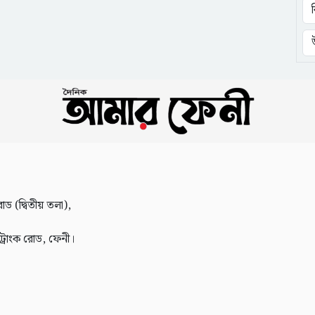
োড (দ্বিতীয় তলা),
 ট্রাংক রোড, ফেনী।