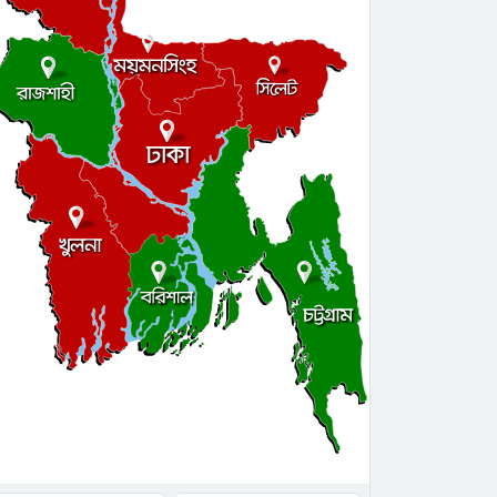
ওষুধ খাইয়ে প্রবাসীকে খুন
কোলেস্টেরল থাকার কারণ কি
‘সুইজারল্যান্ড প্রবাসী’ ফেসবুক
পেজের স্যাটায়ার পোস্ট নিয়ে
গবেষণাপত্র প্রকাশ!
রিমার্ক চ্যাম্পিয়ন পার্টনার্স মিট:
মাস সেরা পারফরম্যান্সের স্বীকৃতি
পেলেন ৫ ডিস্ট্রিবিউটর