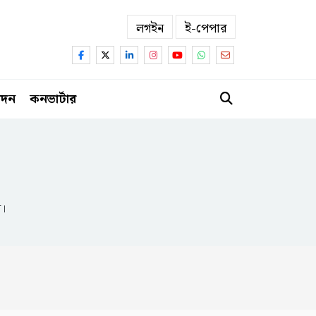
লগইন
ই-পেপার
োদন
কনভার্টার
ন।