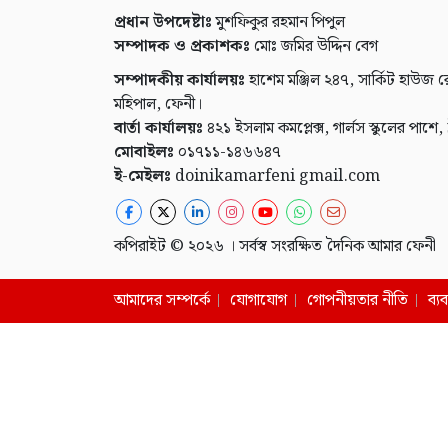
প্রধান উপদেষ্টাঃ
মুশফিকুর রহমান পিপুল
সম্পাদক ও প্রকাশকঃ
মোঃ জমির উদ্দিন বেগ
সম্পাদকীয় কার্যালয়ঃ
হাশেম মঞ্জিল ২৪৭, সার্কিট হাউজ র
মহিপাল, ফেনী।
বার্তা কার্যালয়ঃ
৪২১ ইসলাম কমপ্লেক্স, গার্লস স্কুলের পাশে,
মোবাইলঃ
০১৭১১-১৪৬৬৪৭
ই-মেইলঃ
doinikamarfeni gmail.com
কপিরাইট © ২০২৬ । সর্বস্ব সংরক্ষিত দৈনিক আমার ফেনী
আমাদের সম্পর্কে
যোগাযোগ
গোপনীয়তার নীতি
ব্য