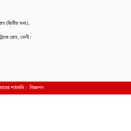
োড (দ্বিতীয় তলা),
 ট্রাংক রোড, ফেনী।
বহারের শর্তাবলি
বিজ্ঞাপন