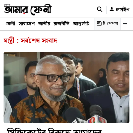
লগইন
ফেনী
সারাদেশ
জাতীয়
রাজনীতি
আন্তর্জাতিক
অর্থনীতি
ই-পেপার
শিক্ষাঙ্গ
মন্ত্রী : সর্বশেষ সংবাদ