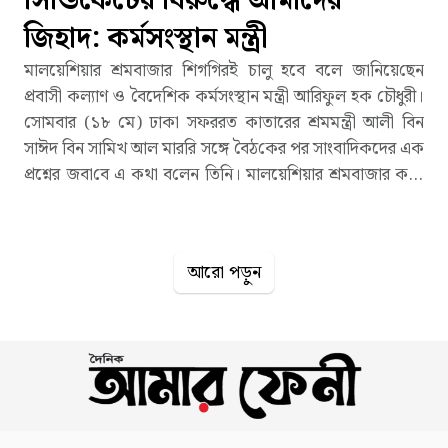
সিন্ডিকেটের বিরুদ্ধে আমাদের
জিহাদ: কর্মসংস্থান মন্ত্রী
মালয়েশিয়ার শ্রমবাজার শিগ‌গিরই চালু হবে বলে জা‌নিয়ে‌ছেন
প্রবাসী কল্যাণ ও বৈদেশিক কর্মসংস্থান মন্ত্রী আরিফুল হক চৌধুরী।
সোমবার (১৮ মে) ঢাকা সফররত কাতারের শ্রমমন্ত্রী আলী বিন
সাঈদ বিন সামিখ আল মাররি সঙ্গে বৈঠ‌কের পর সাংবাদিকদের এক
প্রশ্নের জবা‌বে এ কথা ব‌লেন তি‌নি। মালয়েশিয়ার শ্রমবাজার ক‌বে
চালু হ‌বে-এমন প্রশ্নে আরিফুল হক চৌধুরী ব‌লেন, খুব তাড়াতাড়ি
হবে। সি‌ন্ডি‌কেট নি‌য়ে এক প্রশ্নের জবা‌বে মন্ত্রী ব‌লেন, সিন্ডিকেটের
বিরুদ্ধে আমাদের জিহাদ। ২০২৪ সাল থেকে মালয়েশিয়ায়
আরো পড়ুন
জনশক্তির বাজার বন্ধ বাংলাদেশের। ওই বছর মালয়েশিয়ার সরকার
ঘোষণা করেছিল, আগে থেকে অনুমোদন পাওয়া বাংলাদেশের
কর্মীদের ৩১ মে-এর মধ্যে দেশটিতে যেতে হবে। এরপর কর্মী
ভিসায় আর কেউ সেখানে ঢুকতে পারবেন না। ওই তারিখের পর
থেকে আর কোনো কর্মী যেতে পারেননি দেশটিতে। এরপর বিগত
অন্তর্বর্তী সরকারের সময়ে দফায়-দফায় চেষ্টা করেও এই শ্রমবাজার
উন্মুক্ত করা সম্ভব হয়নি। বিএনপি সরকার গঠনের পর গুরুত্বপূর্ণ এই