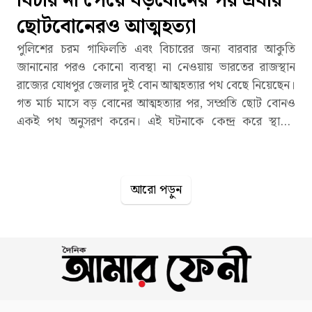
বিচার না পেয়ে বড়বোনের পর এবার
ছোটবোনেরও আত্মহত্যা
পুলিশের চরম গাফিলতি এবং বিচারের জন্য বারবার আকুতি
জানানোর পরও কোনো ব্যবস্থা না নেওয়ায় ভারতের রাজস্থান
রাজ্যের যোধপুর জেলার দুই বোন আত্মহত্যার পথ বেছে নিয়েছেন।
গত মার্চ মাসে বড় বোনের আত্মহত্যার পর, সম্প্রতি ছোট বোনও
একই পথ অনুসরণ করেন। এই ঘটনাকে কেন্দ্র করে স্থানীয়
রাজপূত সম্প্রদায়ের মধ্যে তীব্র ক্ষোভের সৃষ্টি হয়েছে এবং পুরো
এলাকায় চরম উত্তেজনা বিরাজ করছে। অভিযোগ অনুযায়ী, ঘটনার
সূত্রপাত চার বছর আগে। স্থানীয় একটি 'ই-মিত্র' সেবা কেন্দ্রের
আরো পড়ুন
অপারেটর মহিপাল ভুক্তভোগী বড় বোনের কিছু আপত্তিকর ভিডিও
গোপনে ধারণ করে। এরপর সেই ভিডিওর সূত্র ধরে মহিপাল ও তার
সহযোগীরা দীর্ঘ চার বছর ধরে তাকে ব্ল্যাকমেইল, অর্থ আত্মসাৎ এবং
দলবদ্ধভাবে ধর্ষণ করে। নির্যাতন সহ্য করতে না পেরে গত ২০ মার্চ
বড় বোন আত্মহত্যা করেন। এরপর ১১ এপ্রিল ছোট বোন বাদী হয়ে
মহিপাল, শিবরাজ, গোপাল, ভিজারাম, দিনেশ, মনোজ এবং
পুখরাজসহ মোট ৮ জনের বিরুদ্ধে একটি এফআইআর দায়ের