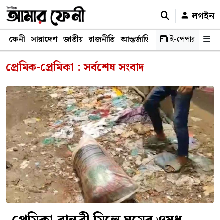
লগইন
ফেনী
সারাদেশ
জাতীয়
রাজনীতি
আন্তর্জাতিক
অর্থনীতি
ই-পেপার
শিক্ষাঙ্গ
প্রেমিক-প্রেমিকা : সর্বশেষ সংবাদ