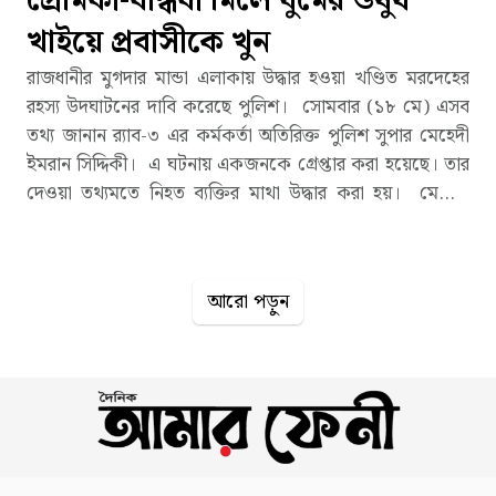
প্রেমিকা-বান্ধবী মিলে ঘুমের ওষুধ
খাইয়ে প্রবাসীকে খুন
রাজধানীর মুগদার মান্ডা এলাকায় উদ্ধার হওয়া খণ্ডিত মরদেহের
রহস্য উদঘাটনের দাবি করেছে পুলিশ। সোমবার (১৮ মে) এসব
তথ্য জানান র‌্যাব-৩ এর কর্মকর্তা অতিরিক্ত পুলিশ সুপার মেহেদী
ইমরান সিদ্দিকী। এ ঘটনায় একজনকে গ্রেপ্তার করা হয়েছে। তার
দেওয়া তথ্যমতে নিহত ব্যক্তির মাথা উদ্ধার করা হয়। মেহেদী
ইমরান সিদ্দিকী বলেন, আলোচিত এ হত্যাকাণ্ডের রহস্য উদঘাটন
করা হয়েছে। বিকেলে এসব বিষয়ে সংবাদ সম্মেলন করে বিস্তারিত
তথ্য জানানো হবে। র‌্যাব জানায়, নিহত ব্যক্তির প্রাথমিকভাবে
আরো পড়ুন
অজ্ঞাত বলা হলেও মাথা উদ্ধারের পর তার পরিচয় জানা গেছে।
তার নাম মুকাররম হোসেন। তিনি সৌদি প্রবাসী। মুকাররম এক
নারীর সঙ্গে প্রেমের সম্পর্কে ছিলেন। প্রেমিকা কৌশলে তাকে
ঢাকায় এনে একসঙ্গে বান্ধবীর বাসায় ওঠেন। এরপর ঘুমের ওষুধ
খাওয়ালে মুকাররম জ্ঞান হারিয়ে ফেলেন। পরে বান্ধবী হত্যার
উদ্দেশে তাকে আঘাত করেন। এরপর তার শরীরের বিভিন্ন অংশ
কেটে টুকরা টুকরা করা হয়। র‌্যাব জানায়, ৫ লাখ টাকা আত্মসাৎ