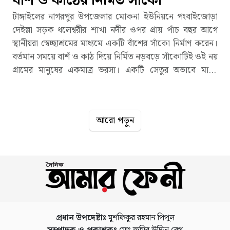
বাশঁ ও কাঠের নির্মিত সাঁকো
টাঙ্গাইলের নাগরপুর উপজেলার মোকনা ইউনিয়নে পংবাইজোড়া
দেইল্লা সড়ক ধলেশ্বরীর শাখা নদীর ওপর প্রায় পাঁচ বছর আগে
স্থানীয়রা স্বেচ্ছাশ্রমের মাধ্যমে একটি বাঁশের সাঁকো নির্মাণ করেন।
বর্তমান সময়ে বাশঁ ও কাঠ দিয়ে নির্মিত নড়বড়ে সাঁকোটিই ওই নয়
গ্রামের মানুষের একমাত্র ভরসা। একটি সেতুর অভাবে মানুষ
দুর্ভোগে পড়েছে। অথচ গুরুত্বপূর্ণ এ সড়ক দিয়ে প্রতিনিয়ত
হাজারো পথচারী ও স্কুল কলেজগামী ছাত্র-ছাত্রীরা ঝুঁকি নিয়ে
যাতায়াত করে। জনদুর্ভোগ লাগোবে এখনো কার্যকরী পদক্ষেপ
আরো পড়ুন
নেয়নি সংশ্লিষ্ট দফতর। সরেজমিনে গিয়ে একাধিক ব্যক্তির সাথে
কথা বলে জানা যায়, এখান দিয়ে ২০ বছর আগে ধলেশ্বরী নদী
বহমান ছিল। নদী তার গতিপথ পরিবর্তন করে আরো পূর্বদিকে সরে
গেছে। আর এখানে রেখে গেছে সরু খালের মতো শাখা নদী। নদীর
পাশেই জেগে ওঠা চরে ধীরে ধীরে মানুষ তাদের বসতি গড়তে শুরু
করলেও শুধুমাত্র সেতুর অভাবে অন্তহীন দুর্ভোগ পোহাতে হচ্ছে
এলাকাবাসীর। মোকনা ইউনিয়নের লাড়ু গ্রামের এই অংশেই
সাঁকোটি নির্মাণ করা হয়েছিল। আর এখন এই ২ নম্বর ওয়ার্ডসহ
প্রধান উপদেষ্টাঃ
মুশফিকুর রহমান পিপুল