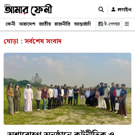
লগইন
ফেনী
সারাদেশ
জাতীয়
রাজনীতি
আন্তর্জাতিক
অর্থনীতি
ই-পেপার
শিক্ষাঙ্গ
ঘোড়া : সর্বশেষ সংবাদ