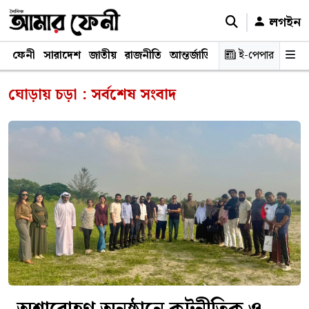
লগইন
ফেনী
সারাদেশ
জাতীয়
রাজনীতি
আন্তর্জাতিক
অর্থনীতি
ই-পেপার
শিক্ষাঙ্গ
ঘোড়ায় চড়া : সর্বশেষ সংবাদ