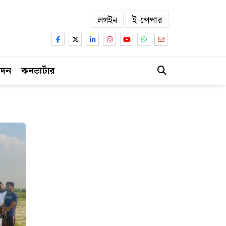
লগইন
ই-পেপার
োদন
কনভার্টার