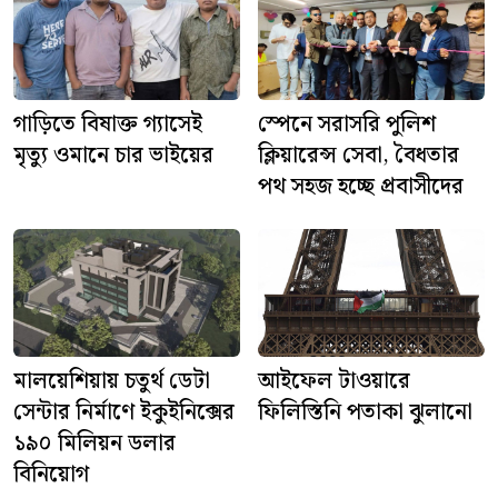
গাড়িতে বিষাক্ত গ্যাসেই
স্পেনে সরাসরি পুলিশ
মৃত্যু ওমানে চার ভাইয়ের
ক্লিয়ারেন্স সেবা, বৈধতার
পথ সহজ হচ্ছে প্রবাসীদের
মালয়েশিয়ায় চতুর্থ ডেটা
আইফেল টাওয়ারে
সেন্টার নির্মাণে ইকুইনিক্সের
ফিলিস্তিনি পতাকা ঝুলানো
১৯০ মিলিয়ন ডলার
বিনিয়োগ