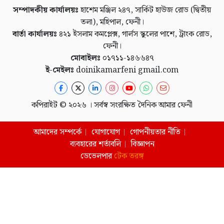
সম্পাদকীয় কার্যালয়ঃ
হাশেম মঞ্জিল ২৪৭, সার্কিট হাউজ রোড (দ্বিতীয়
তলা), মহিপাল, ফেনী।
বার্তা কার্যালয়ঃ
৪২১ ইসলাম কমপ্লেক্স, গার্লস স্কুলের পাশে, ট্রাংক রোড,
ফেনী।
মোবাইলঃ
০১৭১১-১৪৬৬৪৭
ই-মেইলঃ
doinikamarfeni gmail.com
কপিরাইট © ২০২৬ । সর্বস্ব সংরক্ষিত দৈনিক আমার ফেনী
আমাদের সম্পর্কে
যোগাযোগ
গোপনীয়তার নীতি
ব্যবহারের শর্তাবলি
বিজ্ঞাপন
ডেভেলপার
টেক তরঙ্গ