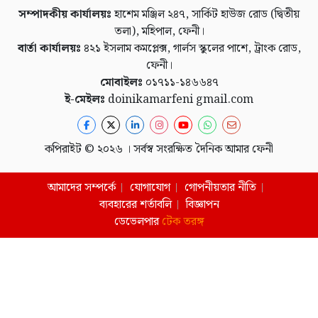
সম্পাদকীয় কার্যালয়ঃ
হাশেম মঞ্জিল ২৪৭, সার্কিট হাউজ রোড (দ্বিতীয়
তলা), মহিপাল, ফেনী।
বার্তা কার্যালয়ঃ
৪২১ ইসলাম কমপ্লেক্স, গার্লস স্কুলের পাশে, ট্রাংক রোড,
ফেনী।
মোবাইলঃ
০১৭১১-১৪৬৬৪৭
ই-মেইলঃ
doinikamarfeni gmail.com
কপিরাইট © ২০২৬ । সর্বস্ব সংরক্ষিত দৈনিক আমার ফেনী
আমাদের সম্পর্কে
যোগাযোগ
গোপনীয়তার নীতি
ব্যবহারের শর্তাবলি
বিজ্ঞাপন
ডেভেলপার
টেক তরঙ্গ