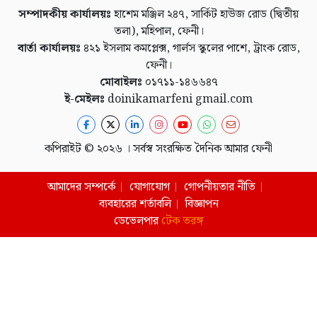
সম্পাদকীয় কার্যালয়ঃ
হাশেম মঞ্জিল ২৪৭, সার্কিট হাউজ রোড (দ্বিতীয়
তলা), মহিপাল, ফেনী।
বার্তা কার্যালয়ঃ
৪২১ ইসলাম কমপ্লেক্স, গার্লস স্কুলের পাশে, ট্রাংক রোড,
ফেনী।
মোবাইলঃ
০১৭১১-১৪৬৬৪৭
ই-মেইলঃ
doinikamarfeni gmail.com
কপিরাইট © ২০২৬ । সর্বস্ব সংরক্ষিত দৈনিক আমার ফেনী
আমাদের সম্পর্কে
যোগাযোগ
গোপনীয়তার নীতি
ব্যবহারের শর্তাবলি
বিজ্ঞাপন
ডেভেলপার
টেক তরঙ্গ