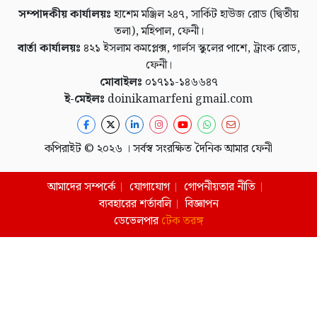
সম্পাদকীয় কার্যালয়ঃ
হাশেম মঞ্জিল ২৪৭, সার্কিট হাউজ রোড (দ্বিতীয়
তলা), মহিপাল, ফেনী।
বার্তা কার্যালয়ঃ
৪২১ ইসলাম কমপ্লেক্স, গার্লস স্কুলের পাশে, ট্রাংক রোড,
ফেনী।
মোবাইলঃ
০১৭১১-১৪৬৬৪৭
ই-মেইলঃ
doinikamarfeni gmail.com
কপিরাইট © ২০২৬ । সর্বস্ব সংরক্ষিত দৈনিক আমার ফেনী
আমাদের সম্পর্কে
যোগাযোগ
গোপনীয়তার নীতি
ব্যবহারের শর্তাবলি
বিজ্ঞাপন
ডেভেলপার
টেক তরঙ্গ