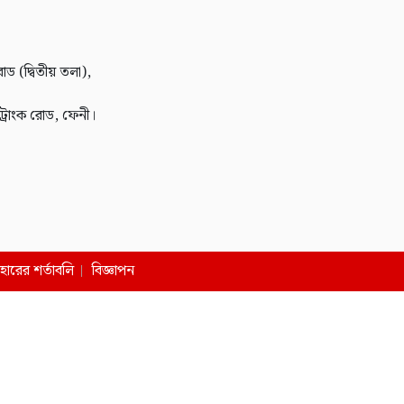
োড (দ্বিতীয় তলা),
 ট্রাংক রোড, ফেনী।
বহারের শর্তাবলি
বিজ্ঞাপন