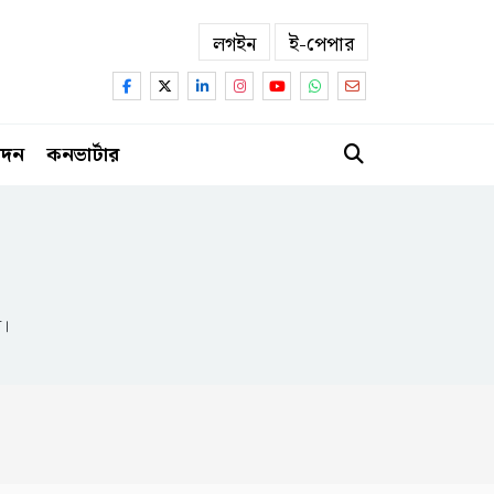
লগইন
ই-পেপার
োদন
কনভার্টার
ন।