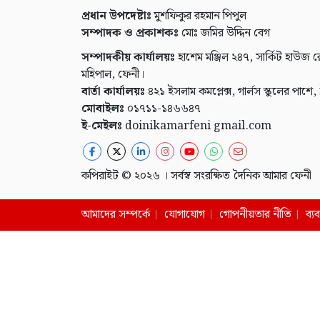
প্রধান উপদেষ্টাঃ
মুশফিকুর রহমান পিপুল
সম্পাদক ও প্রকাশকঃ
মোঃ জমির উদ্দিন বেগ
সম্পাদকীয় কার্যালয়ঃ
হাশেম মঞ্জিল ২৪৭, সার্কিট হাউজ র
মহিপাল, ফেনী।
বার্তা কার্যালয়ঃ
৪২১ ইসলাম কমপ্লেক্স, গার্লস স্কুলের পাশে,
মোবাইলঃ
০১৭১১-১৪৬৬৪৭
ই-মেইলঃ
doinikamarfeni gmail.com
কপিরাইট © ২০২৬ । সর্বস্ব সংরক্ষিত দৈনিক আমার ফেনী
আমাদের সম্পর্কে
যোগাযোগ
গোপনীয়তার নীতি
ব্য