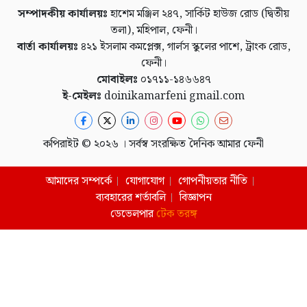
সম্পাদকীয় কার্যালয়ঃ
হাশেম মঞ্জিল ২৪৭, সার্কিট হাউজ রোড (দ্বিতীয়
তলা), মহিপাল, ফেনী।
বার্তা কার্যালয়ঃ
৪২১ ইসলাম কমপ্লেক্স, গার্লস স্কুলের পাশে, ট্রাংক রোড,
ফেনী।
মোবাইলঃ
০১৭১১-১৪৬৬৪৭
ই-মেইলঃ
doinikamarfeni gmail.com
কপিরাইট © ২০২৬ । সর্বস্ব সংরক্ষিত দৈনিক আমার ফেনী
আমাদের সম্পর্কে
যোগাযোগ
গোপনীয়তার নীতি
ব্যবহারের শর্তাবলি
বিজ্ঞাপন
ডেভেলপার
টেক তরঙ্গ