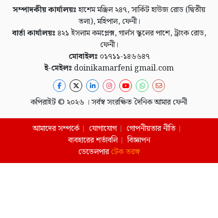
সম্পাদকীয় কার্যালয়ঃ
হাশেম মঞ্জিল ২৪৭, সার্কিট হাউজ রোড (দ্বিতীয়
তলা), মহিপাল, ফেনী।
বার্তা কার্যালয়ঃ
৪২১ ইসলাম কমপ্লেক্স, গার্লস স্কুলের পাশে, ট্রাংক রোড,
ফেনী।
মোবাইলঃ
০১৭১১-১৪৬৬৪৭
ই-মেইলঃ
doinikamarfeni gmail.com
কপিরাইট © ২০২৬ । সর্বস্ব সংরক্ষিত দৈনিক আমার ফেনী
আমাদের সম্পর্কে
যোগাযোগ
গোপনীয়তার নীতি
ব্যবহারের শর্তাবলি
বিজ্ঞাপন
ডেভেলপার
টেক তরঙ্গ