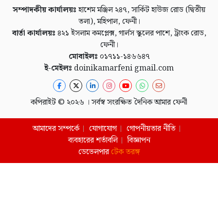
সম্পাদকীয় কার্যালয়ঃ
হাশেম মঞ্জিল ২৪৭, সার্কিট হাউজ রোড (দ্বিতীয়
তলা), মহিপাল, ফেনী।
বার্তা কার্যালয়ঃ
৪২১ ইসলাম কমপ্লেক্স, গার্লস স্কুলের পাশে, ট্রাংক রোড,
ফেনী।
মোবাইলঃ
০১৭১১-১৪৬৬৪৭
ই-মেইলঃ
doinikamarfeni gmail.com
কপিরাইট © ২০২৬ । সর্বস্ব সংরক্ষিত দৈনিক আমার ফেনী
আমাদের সম্পর্কে
যোগাযোগ
গোপনীয়তার নীতি
ব্যবহারের শর্তাবলি
বিজ্ঞাপন
ডেভেলপার
টেক তরঙ্গ