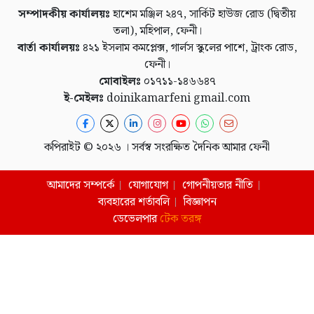
সম্পাদকীয় কার্যালয়ঃ
হাশেম মঞ্জিল ২৪৭, সার্কিট হাউজ রোড (দ্বিতীয়
তলা), মহিপাল, ফেনী।
বার্তা কার্যালয়ঃ
৪২১ ইসলাম কমপ্লেক্স, গার্লস স্কুলের পাশে, ট্রাংক রোড,
ফেনী।
মোবাইলঃ
০১৭১১-১৪৬৬৪৭
ই-মেইলঃ
doinikamarfeni gmail.com
কপিরাইট © ২০২৬ । সর্বস্ব সংরক্ষিত দৈনিক আমার ফেনী
আমাদের সম্পর্কে
যোগাযোগ
গোপনীয়তার নীতি
ব্যবহারের শর্তাবলি
বিজ্ঞাপন
ডেভেলপার
টেক তরঙ্গ