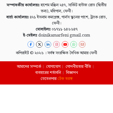
সম্পাদকীয় কার্যালয়ঃ
হাশেম মঞ্জিল ২৪৭, সার্কিট হাউজ রোড (দ্বিতীয়
তলা), মহিপাল, ফেনী।
বার্তা কার্যালয়ঃ
৪২১ ইসলাম কমপ্লেক্স, গার্লস স্কুলের পাশে, ট্রাংক রোড,
ফেনী।
মোবাইলঃ
০১৭১১-১৪৬৬৪৭
ই-মেইলঃ
doinikamarfeni gmail.com
কপিরাইট © ২০২৬ । সর্বস্ব সংরক্ষিত দৈনিক আমার ফেনী
আমাদের সম্পর্কে
যোগাযোগ
গোপনীয়তার নীতি
ব্যবহারের শর্তাবলি
বিজ্ঞাপন
ডেভেলপার
টেক তরঙ্গ