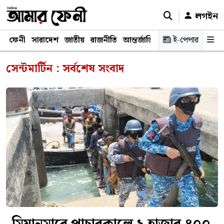
লগইন
ফেনী
সারাদেশ
জাতীয়
রাজনীতি
আন্তর্জাতিক
অর্থনীতি
ই-পেপার
শিক্ষাঙ্গ
সেন্টমার্টিন : সর্বশেষ সংবাদ