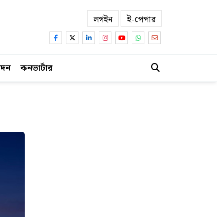
লগইন
ই-পেপার
োদন
কনভার্টার