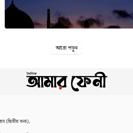
আরো পড়ুন
োড (দ্বিতীয় তলা),