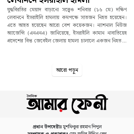
লেবাননে ইসরাইলি হামলা
যুদ্ধবিরতির মেয়াদ বাড়ানো সত্ত্বেও শনিবার (১৬ মে) দক্ষিণ
লেবাননে ইসরাইলি হামলায় কমপক্ষে সাতজন নিহত হয়েছেন।
এতে আহত হয়েছেন আরো বেশ কয়েকজন। ন্যাশনাল নিউজ
অ্যাজেন্সি (এনএনএ) জানিয়েছে, ইসরাইলি কামান নাবাতিয়েহ
প্রদেশের বিন্ত জেবেইল জেলায় হামলা চালালে একজন নিহত ও
আরেকজন আহত হন। প্রতিবেদনে বলা হয়েছে, ইসরাইলি
যুদ্ধবিমান টায়ার জেলার জেবাল আল-বোতম শহর এবং টায়ার
শহরের পূর্বে অবস্থিত হুশ এলাকায়ও হামলা চালিয়েছে। টায়ার
আরো পড়ুন
জেলার তাইর ফেলসাই শহরে একটি বাড়ি লক্ষ্য করে চালানো
আরেকটি পৃথক ইসরাইলি হামলায় অনির্দিষ্ট সংখ্যক মানুষ আহত
হওয়ার খবর পাওয়া গেছে। এনএনএ আরো জানিয়েছে,
নাবাতিয়েহের হাব্বৌশ শহরের আল-সাহা মহল্লায় একটি ইসরাইলি
বিমান হামলায় এক দম্পতি নিহত হন। তেবনিন শহরে আরেকটি
হামলায় একজন নিহত হয়েছেন। টায়ার জেলার তাইর ফেলসাই
শহরে একটি বাড়িকে লক্ষ্য করে চালানো ইসরাইলি বিমান হামলায়
এক নারী ও তার ছেলে নিহত হয়েছেন। এছাড়া আব্বাসিয়েহ শহরে
প্রধান উপদেষ্টাঃ
মুশফিকুর রহমান পিপুল