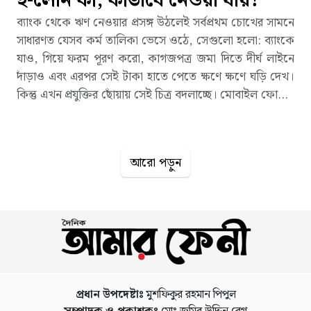
ই-লোন কী, কীভাবে নেওয়া যায়?
ব্যাংক থেকে ঋণ নেওয়ার প্রসঙ্গ উঠলেই সর্বপ্রথম চোখের সামনে
সাধারণত যেসব কর্ম তালিকা ভেসে ওঠে, সেগুলো হলো: ব্যাংকে
যাও, গিয়ে ফরম পূরণ করো, কাগজপত্র জমা দিতে দীর্ঘ লাইনে
দাঁড়াও এবং এরপর সেই টাকা হাতে পেতে ক্ষণে ক্ষণে ঘড়ি দেখ।
কিন্তু এখন প্রযুক্তির ছোঁয়ায় সেই চিত্র বদলাচ্ছে। মোবাইল ফোনের
কয়েকটি ক্লিকেই ঋণের আবেদন, যাচাই-বাছাই, এমনকি ঘরে
বসেই ঋণের টাকা পাওয়ার ব্যবস্থা তৈরি হয়েছে। এই ব্যবস্থাকেই
বলা হচ্ছে ‘ই-লোন’ বা ডিজিটাল ঋণ। বাংলাদেশেও ব্যাংক এবং
আরো পড়ুন
আর্থিক প্রতিষ্ঠানগুলো ধীরে ধীরে এ ধরনের সেবা বাড়াচ্ছে। গত
১১ই মে ব্যাংক-কোম্পানি আইন, ১৯৯১-এর ৪৫ ধারার আওতায়
কেন্দ্রীয় ব্যাংক ইতোমধ্যে এ সংক্রান্ত একটি নীতিমালা বা
সার্কুলারও জারি করেছে। তাই, সঙ্গত কারণেই প্রশ্ন আসছে: ই-
লোন আসলে কী, এটি কীভাবে কাজ করে, কারা নিতে পারে, এতে
কী ধরনের সুবিধা বা ঝুঁকি আছে, বাংলাদেশে এটি নতুন কিনা
ইত্যাদি। ই-লোন আসলে কী? সাধারণভাবে, ই-লোন হলো এমন
একটি ঋণসেবা, যেখানে আবেদন থেকে অনুমোদন, এই পুরো
প্রধান উপদেষ্টাঃ
মুশফিকুর রহমান পিপুল