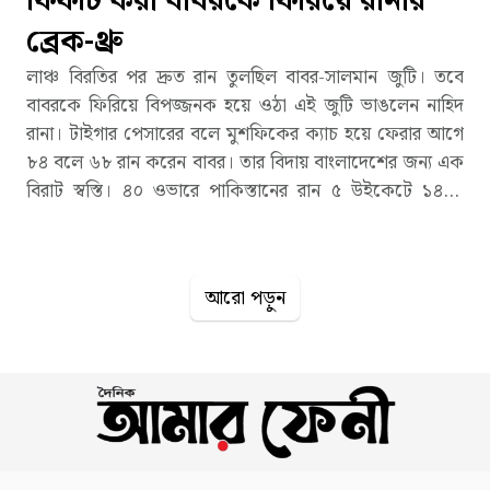
ফিফটি করা বাবরকে ফিরিয়ে রানার
ব্রেক-থ্রু
লাঞ্চ বিরতির পর দ্রুত রান তুলছিল বাবর-সালমান জুটি। তবে
বাবরকে ফিরিয়ে বিপজ্জনক হয়ে ওঠা এই জুটি ভাঙলেন নাহিদ
রানা। টাইগার পেসারের বলে মুশফিকের ক্যাচ হয়ে ফেরার আগে
৮৪ বলে ৬৮ রান করেন বাবর। তার বিদায় বাংলাদেশের জন্য এক
বিরাট স্বস্তি। ৪০ ওভারে পাকিস্তানের রান ৫ উইকেটে ১৪৩।
ক্রিজে সালমানের সঙ্গী মোহাম্মদ রিজওয়ান। এর আগে প্রথম
সেশনে ৭৯ রানে ৪ উইকেট হারিয়ে বিপদে পড়া পাকিস্তানকে
টেনে তোলার দায়িত্ব নিয়েছিলেন বাবর। লাঞ্চ থেকে ফিরেই মাত্র
আরো পড়ুন
৬৩ বলে টেস্ট ক্যারিয়ারের ৩১তম হাফ সেঞ্চুরি পূর্ণ করেন তিনি।
এর মাঝেই ৩০.২ ওভারে দলীয় শতরানের গণ্ডি স্পর্শ করে
পাকিস্তান। ৪ উইকেট নিয়ে প্রথম সেশন বাংলাদেশের সিলেট
টেস্টের দ্বিতীয় দিনের প্রথম সেশনটি নিজেদের করে নিয়েছে
স্বাগতিক বাংলাদেশ। প্রথম সেশনেই পাকিস্তানের ৪টি উইকেট
তুলে সফরকারীদের অস্বস্তিতে ফেলে দিয়েছেন টাইগার বোলাররা।
শেষ পর্যন্ত ৪ উইকেটে ৯৬ রান তুলে লাঞ্চ বিরতিতে গেছে