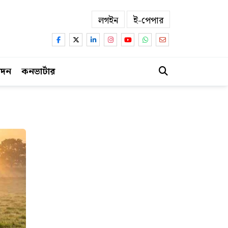
লগইন
ই-পেপার
োদন
কনভার্টার