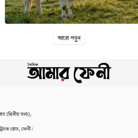
আরো পড়ুন
োড (দ্বিতীয় তলা),
 ট্রাংক রোড, ফেনী।