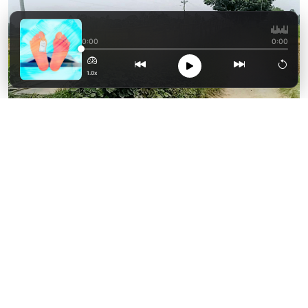
ফেসবুক পোস্টে হা হা র
0:00
0:00
1.0x
বাশঁ ও কাঠের নির্মিত সাঁকো |নয়া দিগন্ত
টাঙ্গাইলের নাগরপুর উপজেলার মোকনা ইউনিয়নে
পংবাইজোড়া দেইল্লা সড়ক ধলেশ্বরীর শাখা নদীর ওপর
প্রায় পাঁচ বছর আগে স্থানীয়রা স্বেচ্ছাশ্রমের মাধ্যমে
একটি বাঁশের সাঁকো নির্মাণ করেন। বর্তমান সময়ে বাশঁ
ও কাঠ দিয়ে নির্মিত নড়বড়ে সাঁকোটিই ওই নয় গ্রামের
মানুষের একমাত্র ভরসা। একটি সেতুর অভাবে মানুষ