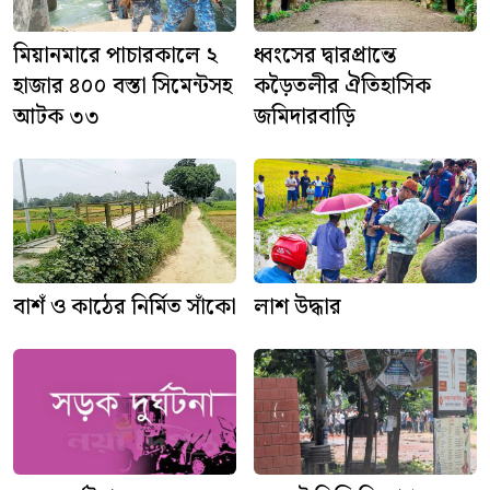
মিয়ানমারে পাচারকালে ২
ধ্বংসের দ্বারপ্রান্তে
হাজার ৪০০ বস্তা সিমেন্টসহ
কড়ৈতলীর ঐতিহাসিক
আটক ৩৩
জমিদারবাড়ি
বাশঁ ও কাঠের নির্মিত সাঁকো
লাশ উদ্ধার