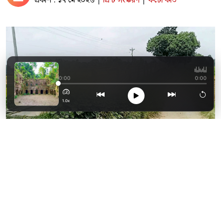
প্রকাশ : ১৭ মে ২০২৬
প্রিন্ট সংস্করণ
ফটো কার্ড
|
|
ধ্বংসের দ্বারপ্রান্তে
0:00
0:00
1.0x
বাশঁ ও কাঠের নির্মিত সাঁকো |নয়া দিগন্ত
টাঙ্গাইলের নাগরপুর উপজেলার মোকনা ইউনিয়নে
পংবাইজোড়া দেইল্লা সড়ক ধলেশ্বরীর শাখা নদীর ওপর
প্রায় পাঁচ বছর আগে স্থানীয়রা স্বেচ্ছাশ্রমের মাধ্যমে