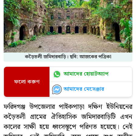
কড়ৈতলী জমিদারবাড়ি। ছবি: আজকের পত্রিকা
আমাদের হোয়াটঅ্যাপ
ফলো করুণ
আমাদের মেসেঞ্জার
ফরিদগঞ্জ উপজেলার পাইকপাড়া দক্ষিণ ইউনিয়নের
কড়ৈতলী গ্রামের ঐতিহাসিক জমিদারবাড়িটি এখন
কালের সাক্ষী হয়ে ধ্বংসস্তূপে পরিণত হয়েছে। নেই