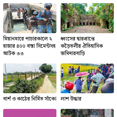
মিয়ানমারে পাচারকালে ২
ধ্বংসের দ্বারপ্রান্তে
হাজার ৪০০ বস্তা সিমেন্টসহ
কড়ৈতলীর ঐতিহাসিক
আটক ৩৩
জমিদারবাড়ি
বাশঁ ও কাঠের নির্মিত সাঁকো
লাশ উদ্ধার