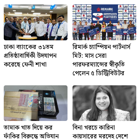
ঢাকা ব্যাংকের ৩১তম
রিমার্ক চ্যাম্পিয়ন পার্টনার্স
প্রতিষ্ঠাবার্ষিকী উদযাপন
মিট: মাস সেরা
করেছে ফেনী শাখা
পারফরম্যান্সের স্বীকৃতি
পেলেন ৫ ডিস্ট্রিবিউটর
তামাক খাত দিয়ে কর
বিনা খরচে কারিনা
ফাঁকির বিরুদ্ধে অভিযান
কায়সারের মরদেহ দেশে