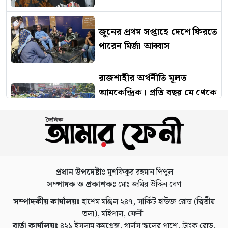
জুনের প্রথম সপ্তাহে দেশে ফিরতে
পারেন মির্জা আব্বাস
রাজশাহীর অর্থনীতি মূলত
আমকেন্দ্রিক। প্রতি বছর মে থেকে
আগস্ট মাস পর্যন্ত আমকে কেন্দ্র
করে পুরো জেলায় উৎসবমুখর
পরিবেশ সৃষ্টি হয়।
জামায়াতকে নিয়ে বিস্ফোরক
প্রধান উপদেষ্টাঃ
মুশফিকুর রহমান পিপুল
মন্তব্য, তদন্ত ইস্যুতে প্রশ্ন ছুঁড়লেন
সম্পাদক ও প্রকাশকঃ
মোঃ জমির উদ্দিন বেগ
রাশেদ খাঁন
সম্পাদকীয় কার্যালয়ঃ
হাশেম মঞ্জিল ২৪৭, সার্কিট হাউজ রোড (দ্বিতীয়
তলা), মহিপাল, ফেনী।
রাশিয়ার অভ্যন্তরে রাতভর
বার্তা কার্যালয়ঃ
৪২১ ইসলাম কমপ্লেক্স, গার্লস স্কুলের পাশে, ট্রাংক রোড,