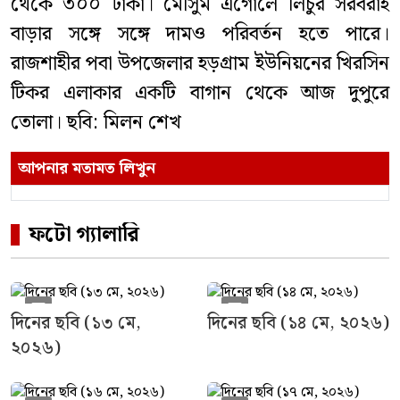
থেকে ৩০০ টাকা। মৌসুম এগোলে লিচুর সরবরাহ
বাড়ার সঙ্গে সঙ্গে দামও পরিবর্তন হতে পারে।
রাজশাহীর পবা উপজেলার হড়গ্রাম ইউনিয়নের খিরসিন
টিকর এলাকার একটি বাগান থেকে আজ দুপুরে
তোলা। ছবি: মিলন শেখ
আপনার মতামত লিখুন
ফটো গ্যালারি
দিনের ছবি (১৩ মে,
দিনের ছবি (১৪ মে, ২০২৬)
২০২৬)