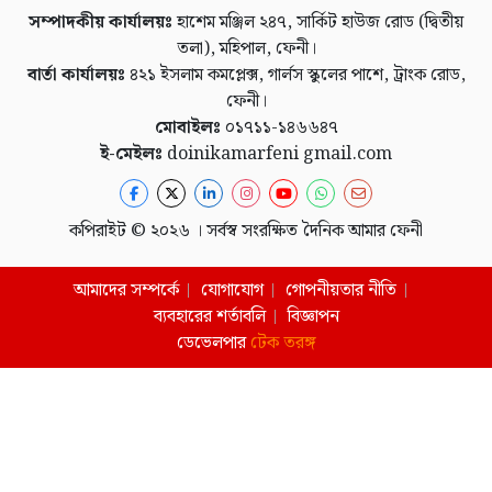
সম্পাদকীয় কার্যালয়ঃ
হাশেম মঞ্জিল ২৪৭, সার্কিট হাউজ রোড (দ্বিতীয়
তলা), মহিপাল, ফেনী।
বার্তা কার্যালয়ঃ
৪২১ ইসলাম কমপ্লেক্স, গার্লস স্কুলের পাশে, ট্রাংক রোড,
ফেনী।
মোবাইলঃ
০১৭১১-১৪৬৬৪৭
ই-মেইলঃ
doinikamarfeni gmail.com
কপিরাইট © ২০২৬ । সর্বস্ব সংরক্ষিত দৈনিক আমার ফেনী
আমাদের সম্পর্কে
যোগাযোগ
গোপনীয়তার নীতি
ব্যবহারের শর্তাবলি
বিজ্ঞাপন
ডেভেলপার
টেক তরঙ্গ